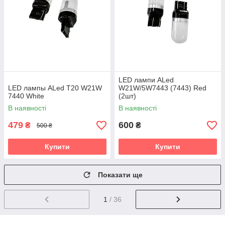
LED лампи ALed
LED лампы ALed T20 W21W
W21W/5W7443 (7443) Red
7440 White
(2шт)
В наявності
В наявності
479
600
₴
₴
500 ₴
Купити
Купити
Показати ще
1
/ 36