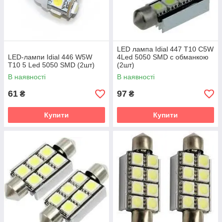
LED лампа Idial 447 T10 C5W
LED-лампи Idial 446 W5W
4Led 5050 SMD c обманкою
T10 5 Led 5050 SMD (2шт)
(2шт)
В наявності
В наявності
61
97
₴
₴
Купити
Купити