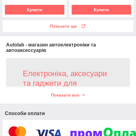
Купити
Купити
Показати ще
Autolab - магазин автоелектроніки та
автоаксессуарів
Електроніка, аксесуари
та гаджети для
автомобілів
Показати все
У продажу представлені автозвук,
Способи оплати
автосвітло, автосигналізації,
відеореєстратори, парктроніки, камери