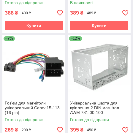
Готово до відправки
В наявності
388
389
₴
₴
400 ₴
489 ₴
Купити
Купити
–7%
–12%
Роз'єм для магнітоли
Універсальна шахта для
універсальний Carav 15-113
кріплення 2 DIN магнітол
(16 pin)
AWM 781-00-100
Готово до відправки
Готово до відправки
269
395
₴
₴
290 ₴
450 ₴