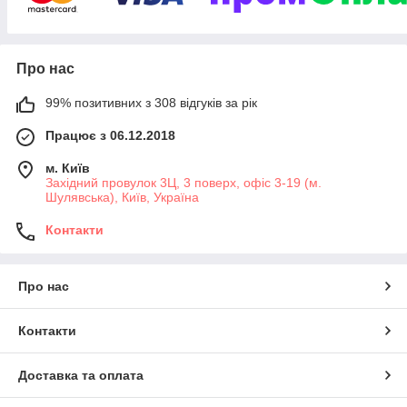
заднього огляду, підігріви сидінь,
компресори і багато іншого
Про нас
15 000
У каталозі представлено понад
товарів
170
99% позитивних з 308 відгуків за рік
від більш ніж
провідних світових виробників.
Пропонуємо вигідні ціни та гнучкі умови для
Працює з 06.12.2018
замовлення. Вся електроніка з офіційною
м. Київ
гарантією від 12 місяців! Здійснюємо доставку по
Західний провулок 3Ц, 3 поверх, офіс 3-19 (м.
Шулявська), Київ, Україна
всій Україні в день замовлення.
Контакти
Побачити каталог
Про нас
НАЙПОПУЛЯРНІШІ КАТЕГОРІЇ ТОВАРІВ
Контакти
Доставка та оплата