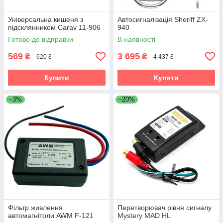
Універсальна кишеня з
Автосигналізація Sheriff ZX-
підсклянником Carav 11-906
940
Готово до відправки
В наявності
569
3 695
₴
₴
620 ₴
4 437 ₴
Купити
Купити
–3%
–20%
Фільтр живлення
Перетворювач рівня сигналу
автомагнітоли AWM F-121
Mystery MAD HL