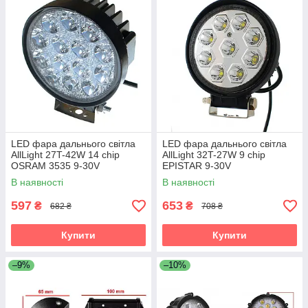
LED фара дальнього світла
LED фара дальнього світла
AllLight 27T-42W 14 chip
AllLight 32T-27W 9 chip
OSRAM 3535 9-30V
EPISTAR 9-30V
В наявності
В наявності
597
653
₴
₴
682 ₴
708 ₴
Купити
Купити
–9%
–10%