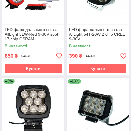
LED фара дальнього світла
LED фара дальнього світла
AllLight 51W-Red 9-30V spot
AllLight 54T-20W 2 chip CREE
17 chip OSRAM
9-30V
В наявності
В наявності
850
390
₴
₴
940 ₴
440 ₴
Купити
Купити
–3%
–13%