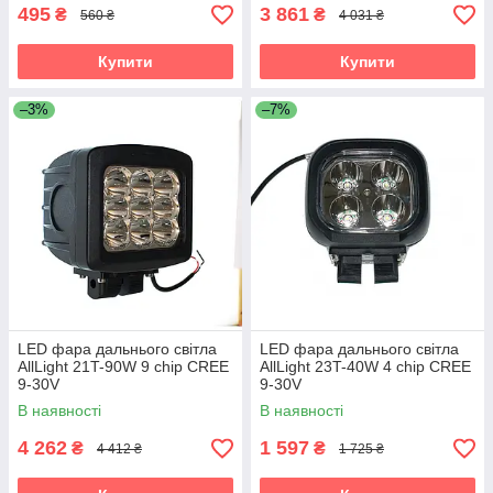
495
3 861
₴
₴
560 ₴
4 031 ₴
Купити
Купити
–3%
–7%
LED фара дальнього світла
LED фара дальнього світла
AllLight 21T-90W 9 chip CREE
AllLight 23T-40W 4 chip CREE
9-30V
9-30V
В наявності
В наявності
4 262
1 597
₴
₴
4 412 ₴
1 725 ₴