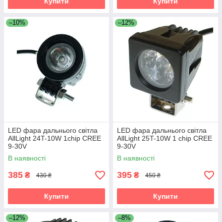
Купити
Купити
–10%
–12%
LED фара дальнього світла
LED фара дальнього світла
AllLight 24T-10W 1chip CREE
AllLight 25T-10W 1 chip CREE
9-30V
9-30V
В наявності
В наявності
385
395
₴
₴
430 ₴
450 ₴
Купити
Купити
–12%
–8%