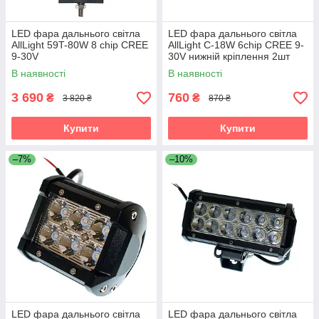
LED фара дальнього світла
LED фара дальнього світла
AllLight 59T-80W 8 chip CREE
AllLight C-18W 6chip CREE 9-
9-30V
30V нижній кріплення 2шт
В наявності
В наявності
3 690
760
₴
₴
3 820 ₴
870 ₴
Купити
Купити
–7%
–10%
LED фара дальнього світла
LED фара дальнього світла