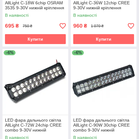
AllLight C-18W 6chip OSRAM
AllLight C-36W 12chip CREE
3535 9-30V нижній кріплення
9-30V нижній кріплення
(2шт)
В наявності
В наявності
695
960
₴
₴
750 ₴
1 070 ₴
Купити
Купити
–6%
–6%
LED фара дальнього світла
LED фара дальнього світла
AllLight C-72W 24chip CREE
AllLight C-90W 30chip CREE
combo 9-30V нижній
combo 9-30V нижній
кріплення
кріплення
В наявності
В наявності