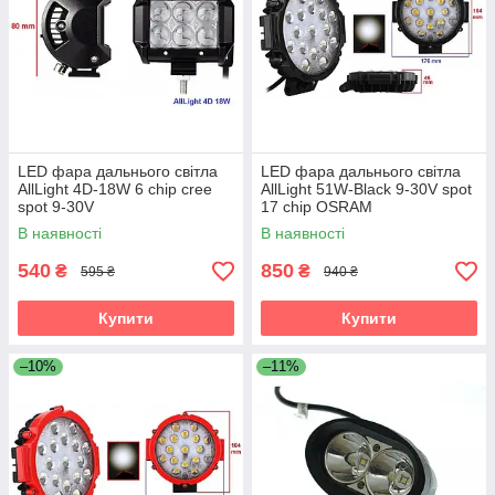
LED фара дальнього світла
LED фара дальнього світла
AllLight 4D-18W 6 chip cree
AllLight 51W-Black 9-30V spot
spot 9-30V
17 chip OSRAM
В наявності
В наявності
540
850
₴
₴
595 ₴
940 ₴
Купити
Купити
–10%
–11%