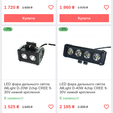
1 720
1 860
₴
₴
1 830 ₴
1 970 ₴
Купити
Купити
–7%
–5%
LED фара дальнього світла
LED фара дальнього світла
AllLight D-20W 2chip CREE 9-
AllLight D-40W 4chip CREE 9-
30V нижній кріплення
30V нижній кріплення
В наявності
В наявності
1 525
2 185
₴
₴
1 645 ₴
2 305 ₴