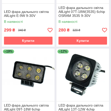
LED фара дальнього світла
LED фара дальнього світла
AllLight 07T-18W(3535) 6chip
AllLight E-9W 9-30V
OSRAM 3535 9-30V
В наявності
В наявності
299
280
₴
₴
340 ₴
320 ₴
Купити
Купити
–19%
–12%
LED фара дальнього світла
LED фара дальнього світла
AllLight 09T-18W 6chip
AllLight 13T-12W 4chip