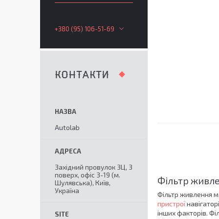
+380 (95) 106-51-69
КОНТАКТИ
Autolab
Західний провулок 3Ц, 3
поверх, офіс 3-19 (м.
Фільтр живле
Шулявська), Київ,
Україна
Фільтр живлення ма
пристрої
навігаторі
інших факторів. Фі