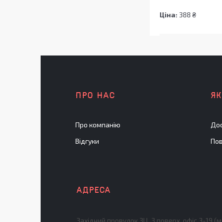
Ціна:
388 ₴
ПРО НАС
Я
Про компанію
Дос
Відгуки
Пов
Західний провулок 3Ц, 3 поверх, офіс 3-19 (м