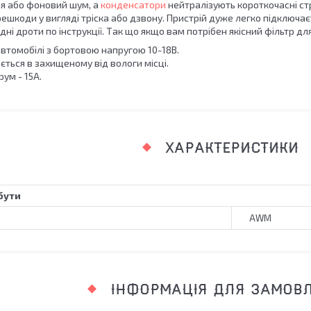
ня або фоновий шум, а
конденсатори
нейтралізують короткочасні стр
ешкоди у вигляді тріска або дзвону. Пристрій дуже легко підключа
дні дроти по інструкції. Так що якщо вам потрібен якісний фільтр для
автомобілі з бортовою напругою 10-18В.
ється в захищеному від вологи місці.
ум - 15А.
ХАРАКТЕРИСТИКИ
бути
AWM
ІНФОРМАЦІЯ ДЛЯ ЗАМОВ