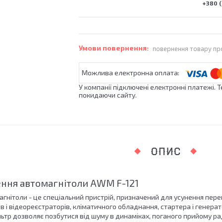
+380 (
повернення товару пр
У компанії підключені електронні платежі. 
покидаючи сайту.
ОПИС
ння автомагнітоли AWM F-121
гнітоли - це спеціальний пристрій, призначений для усунення переш
в і відеореєстраторів, кліматичного обладнання, стартера і генера
льтр дозволяє позбутися від шуму в динаміках, поганого прийому раді