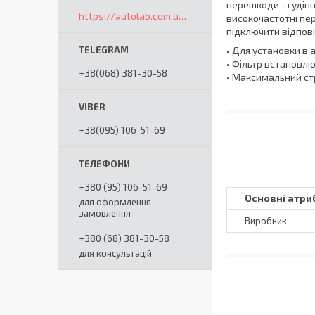
перешкоди - гудін
https://autolab.com.ua/ua/
високочастотні пер
підключити відпові
• Для установки в 
• Фільтр встановлю
+38(068) 381-30-58
• Максимальний стр
+38(095) 106-51-69
+380 (95) 106-51-69
Основні атри
для оформлення
замовлення
Виробник
+380 (68) 381-30-58
для консультацій