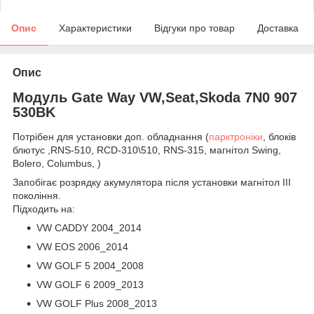
Опис
Характеристики
Відгуки про товар
Доставка
Опис
Модуль Gate Way VW,Seat,Skoda 7N0 907
530BK
Потрібен для установки доп. обладнання (
парктроніки
, блоків
блютус ,RNS-510, RCD-310\510, RNS-315, магнітол Swing,
Bolero, Columbus, )
Запобігає розрядку акумулятора після установки магнітол ІІІ
покоління.
Підходить на:
VW CADDY 2004_2014
VW EOS 2006_2014
VW GOLF 5 2004_2008
VW GOLF 6 2009_2013
VW GOLF Plus 2008_2013