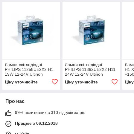
Лампи світлодіодні
Лампи світлодіодні
Ламп
PHILIPS 11258UE2X2 H1
PHILIPS 11362UE2X2 H11
H1 X
19W 12-24V Ultinon
24W 12-24V Ultinon
+15
Essential G2 6500K
Essential G2 6500K
1225
Ціну уточнюйте
Ціну уточнюйте
Цін
Про нас
99% позитивних з 310 відгуків за рік
Працює з 06.12.2018
м. Київ