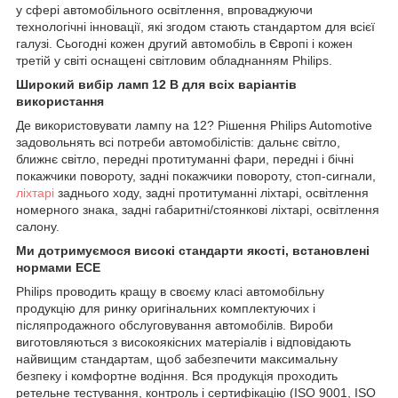
у сфері автомобільного освітлення, впроваджуючи
технологічні інновації, які згодом стають стандартом для всієї
галузі. Сьогодні кожен другий автомобіль в Європі і кожен
третій у світі оснащені світловим обладнанням Philips.
Широкий вибір ламп 12 В для всіх варіантів
використання
Де використовувати лампу на 12? Рішення Philips Automotive
задовольнять всі потреби автомобілістів: дальнє світло,
ближнє світло, передні протитуманні фари, передні і бічні
покажчики повороту, задні покажчики повороту, стоп-сигнали,
ліхтарі
заднього ходу, задні протитуманні ліхтарі, освітлення
номерного знака, задні габаритні/стоянкові ліхтарі, освітлення
салону.
Ми дотримуємося високі стандарти якості, встановлені
нормами ECE
Philips проводить кращу в своєму класі автомобільну
продукцію для ринку оригінальних комплектуючих і
післяпродажного обслуговування автомобілів. Вироби
виготовляються з високоякісних матеріалів і відповідають
найвищим стандартам, щоб забезпечити максимальну
безпеку і комфортне водіння. Вся продукція проходить
ретельне тестування, контроль і сертифікацію (ISO 9001, ISO