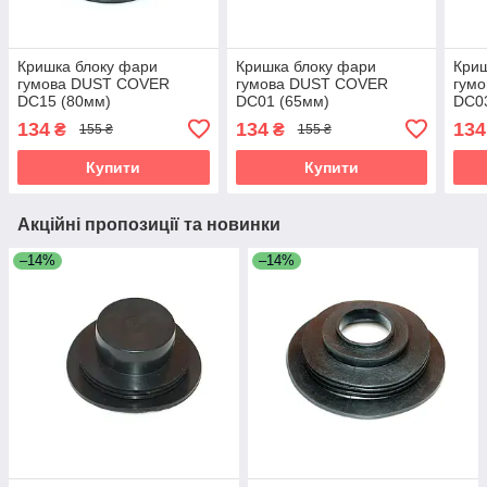
Кришка блоку фари
Кришка блоку фари
Криш
гумова DUST COVER
гумова DUST COVER
гум
DC15 (80мм)
DC01 (65мм)
DC0
134
134
134
₴
₴
155 ₴
155 ₴
Купити
Купити
Акційні пропозиції та новинки
–14%
–14%