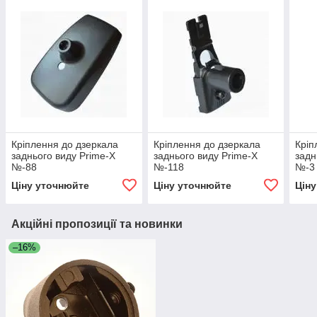
Кріплення до дзеркала
Кріплення до дзеркала
Кріп
заднього виду Prime-X
заднього виду Prime-X
задн
№-88
№-118
№-3
Ціну уточнюйте
Ціну уточнюйте
Цін
Акційні пропозиції та новинки
–16%