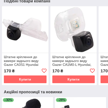
Подібні товари компанії
Штатне кріплення до
Штатне кріплення до
Штат
камери заднього виду
камери заднього виду
каме
Gazer CA3S1 Hyundai
Gazer CA1M0-L Hyundai,
Gaze
Kia
170
170
170
₴
₴
Купити
Купити
Акційні пропозиції та новинки
–30%
–28%