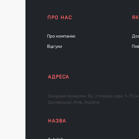
ПРО НАС
Я
Про компанію
Дос
Відгуки
Пов
Західний провулок 3Ц, 3 поверх, офіс 3-19 (м
Шулявська), Київ, Україна