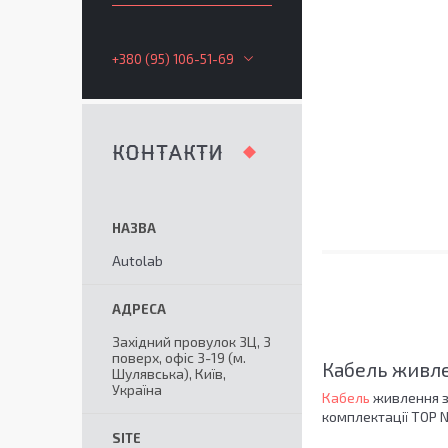
+380 (95) 106-51-69
КОНТАКТИ
Autolab
Західний провулок 3Ц, 3
поверх, офіс 3-19 (м.
Кабель живле
Шулявська), Київ,
Україна
Кабель
живлення з р
комплектації TOP N