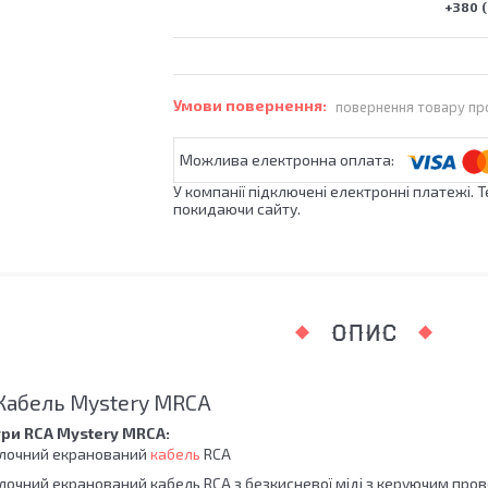
+380 (
повернення товару пр
У компанії підключені електронні платежі. 
покидаючи сайту.
ОПИС
Кабель Mystery MRCA
ри RCA Mystery MRCA:
блочний екранований
кабель
RCA
лочний екранований кабель RCA з безкисневої міді з керуючим пров