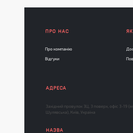
ПРО НАС
Я
Про компанію
Дос
Відгуки
Пов
Західний провулок 3Ц, 3 поверх, офіс 3-19 (м
Шулявська), Київ, Україна