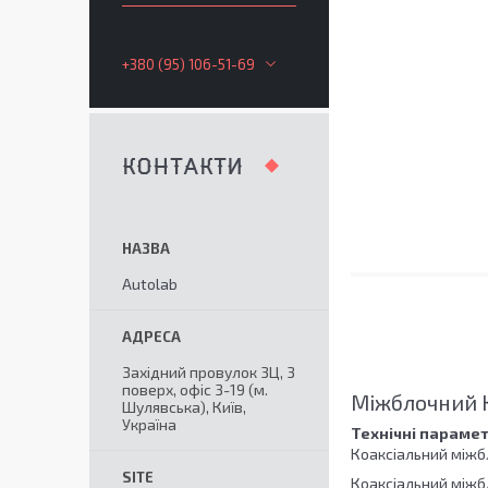
+380 (95) 106-51-69
КОНТАКТИ
Autolab
Західний провулок 3Ц, 3
поверх, офіс 3-19 (м.
Міжблочний 
Шулявська), Київ,
Україна
Технічні парамет
Коаксіальний між
Коаксіальний міжб