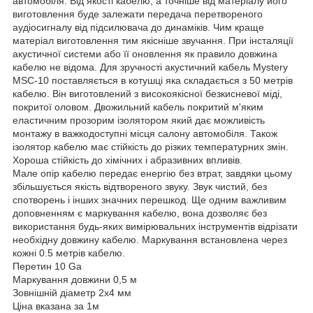
автомобіля. Від якості кабелю, а точніше від матеріалу його
виготовлення буде залежати передача перетвореного
аудіосигналу від підсилювача до динаміків. Чим краще
матеріал виготовлення тим якісніше звучання. При інсталяції
акустичної системи або її оновлення як правило довжина
кабелю не відома. Для зручності акустичний кабель Mystery
MSC-10 поставляється в котушці яка складається з 50 метрів
кабелю. Він виготовлений з високоякісної безкисневої міді,
покритої оловом. Двожильний кабель покритий м'яким
еластичним прозорим ізолятором який дає можливість
монтажу в важкодоступні місця салону автомобіля. Також
ізолятор кабелю має стійкість до різких температурних змін.
Хороша стійкість до хімічних і абразивних впливів.
Мале опір кабелю передає енергію без втрат, завдяки цьому
збільшується якість відтвореного звуку. Звук чистий, без
спотворень і інших значних перешкод. Ще одним важливим
доповненням є маркування кабелю, вона дозволяє без
використання будь-яких вимірювальних інструментів відрізати
необхідну довжину кабелю. Маркування встановлена через
кожні 0.5 метрів кабелю.
Перетин 10 Ga
Маркування довжини 0,5 м
Зовнішній діаметр 2х4 мм
Ціна вказана за 1м