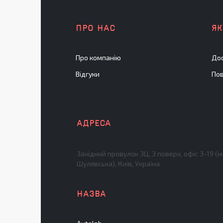
ПРО НАС
Я
Про компанію
Дос
Відгуки
Пов
Західний провулок 3Ц, 3 поверх, офіс 3-19 (м
Шулявська), Київ, Україна