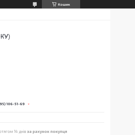
Кошик
КУ)
95) 106-51-69
отягом 14 днів
за рахунок покупця