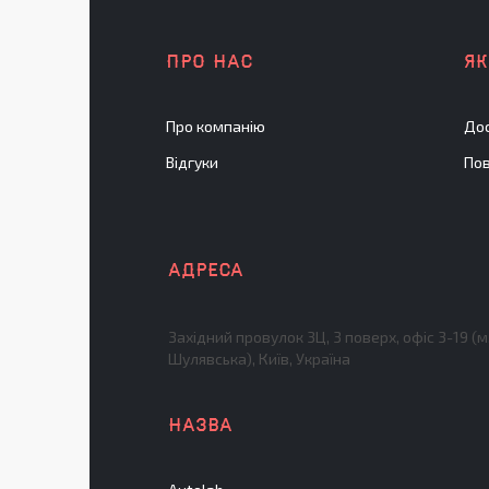
ПРО НАС
Я
Про компанію
Дос
Відгуки
Пов
Західний провулок 3Ц, 3 поверх, офіс 3-19 (м
Шулявська), Київ, Україна