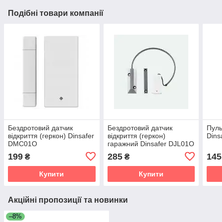
Подібні товари компанії
Бездротовий датчик
Бездротовий датчик
Пуль
відкриття (геркон) Dinsafer
відкриття (геркон)
Dins
DMC01O
гаражний Dinsafer DJL01O
199
285
145
₴
₴
Купити
Купити
Акційні пропозиції та новинки
–8%