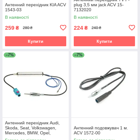
Антенний перехідник KIA ACV
plug 3,5 мм jack ACV 15-
1543-03
7132020
В наявності
В наявності
259
224
₴
₴
280 ₴
240 ₴
Купити
Купити
–7%
–7%
Антенний перехідник Audi,
Skoda, Seat, Volkswagen,
Антенний подовжувач 1 м.
Mercedes, BMW, Opel,
ACV 1572-00
Citroen, Peugeot, Renault ACV