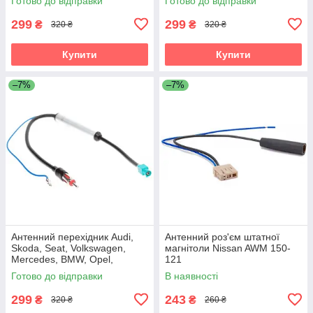
Готово до відправки
Готово до відправки
1524-03
299
299
₴
₴
320 ₴
320 ₴
Купити
Купити
–7%
–7%
Антенний перехідник Audi,
Антенний роз'єм штатної
Skoda, Seat, Volkswagen,
магнітоли Nissan AWM 150-
Mercedes, BMW, Opel,
121
Citroen, Peugeot, Renault
Готово до відправки
В наявності
Carav 13-008
299
243
₴
₴
320 ₴
260 ₴