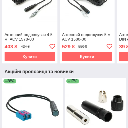
Антенний подовжувач 4.5
Антенний подовжувач 5 м.
Анте
м. ACV 1578-00
ACV 1580-00
DIN 
403
529
39
₴
₴
424 ₴
550 ₴
Купити
Купити
Акційні пропозиції та новинки
–28%
–17%