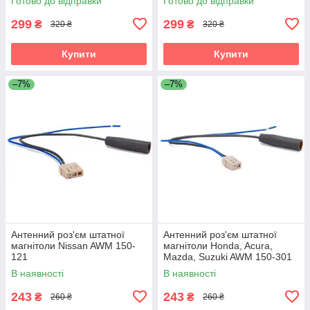
Готово до відправки
Готово до відправки
1524-03
Carav 13-008
299
299
₴
₴
320 ₴
320 ₴
Купити
Купити
–7%
–7%
Антенний роз'єм штатної
Антенний роз'єм штатної
магнітоли Nissan AWM 150-
магнітоли Honda, Acura,
121
Mazda, Suzuki AWM 150-301
В наявності
В наявності
243
243
₴
₴
260 ₴
260 ₴