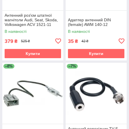
Антенний роз'єм штатної
магнітоли Audi, Seat, Skoda,
Адаптер антенний DIN
Volkswagen ACV 1521-11
(female) AWM 140-12
В наявності
В наявності
379
35
₴
₴
525 ₴
42 ₴
Купити
Купити
–8%
–7%
Антенний перехідник TV F-