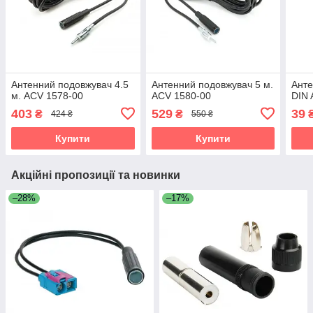
Антенний подовжувач 4.5
Антенний подовжувач 5 м.
Анте
м. ACV 1578-00
ACV 1580-00
DIN 
403
529
39
₴
₴
424 ₴
550 ₴
Купити
Купити
Акційні пропозиції та новинки
–28%
–17%