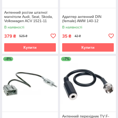
Антенний роз'єм штатної
магнітоли Audi, Seat, Skoda,
Адаптер антенний DIN
Volkswagen ACV 1521-11
(female) AWM 140-12
В наявності
В наявності
379
35
₴
₴
525 ₴
42 ₴
Купити
Купити
–8%
–7%
Антенний перехідник TV F-