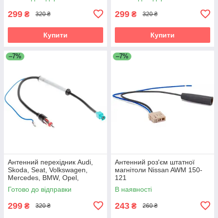
1524-03
299
299
₴
₴
320 ₴
320 ₴
Купити
Купити
–7%
–7%
Антенний перехідник Audi,
Антенний роз'єм штатної
Skoda, Seat, Volkswagen,
магнітоли Nissan AWM 150-
Mercedes, BMW, Opel,
121
Citroen, Peugeot, Renault
Готово до відправки
В наявності
Carav 13-008
299
243
₴
₴
320 ₴
260 ₴