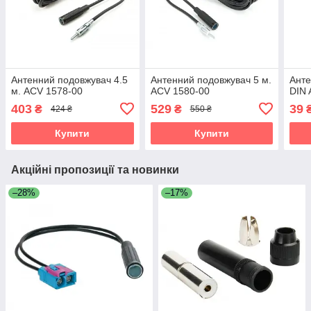
Антенний подовжувач 4.5
Антенний подовжувач 5 м.
Анте
м. ACV 1578-00
ACV 1580-00
DIN 
403
529
39
₴
₴
424 ₴
550 ₴
Купити
Купити
Акційні пропозиції та новинки
–28%
–17%