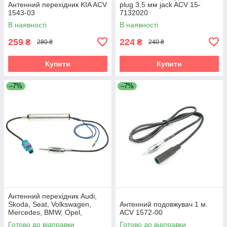
Антенний перехідник KIA ACV
plug 3,5 мм jack ACV 15-
1543-03
7132020
В наявності
В наявності
259
224
₴
₴
280 ₴
240 ₴
Купити
Купити
–7%
–7%
Антенний перехідник Audi,
Skoda, Seat, Volkswagen,
Антенний подовжувач 1 м.
Mercedes, BMW, Opel,
ACV 1572-00
Citroen, Peugeot, Renault ACV
Готово до відправки
Готово до відправки