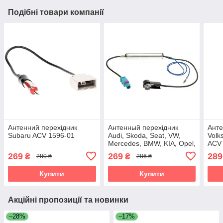
Подібні товари компанії
Антенний перехідник
Антенный перехідник
Анте
Subaru ACV 1596-01
Audi, Skoda, Seat, VW,
Volk
Mercedes, BMW, KIA, Opel,
ACV
Citroen, Peugeot, Renault
269
269
289
₴
₴
280 ₴
286 ₴
ACV 1524-04
Купити
Купити
Акційні пропозиції та новинки
–28%
–17%