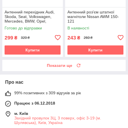
Антенний перехідник Audi,
Антенний роз'єм штатної
Skoda, Seat, Volkswagen,
магнітоли Nissan AWM 150-
Mercedes, BMW, Opel,
121
Citroen, Peugeot, Renault
Готово до відправки
В наявності
Carav 13-008
299
243
₴
₴
320 ₴
260 ₴
Купити
Купити
Показати ще
Про нас
99% позитивних з 309 відгуків за рік
Працює з 06.12.2018
м. Київ
Західний провулок 3Ц, 3 поверх, офіс 3-19 (м.
Шулявська), Київ, Україна