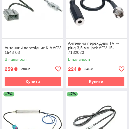
Антенний перехідник TV F-
Антенний перехідник KIA ACV
plug 3,5 мм jack ACV 15-
1543-03
7132020
В наявності
В наявності
259
224
₴
₴
280 ₴
240 ₴
Купити
Купити
–7%
–7%