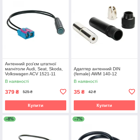
Антенний роз'єм штатної
магнітоли Audi, Seat, Skoda,
Адаптер антенний DIN
Volkswagen ACV 1521-11
(female) AWM 140-12
В наявності
В наявності
379
35
₴
₴
525 ₴
42 ₴
Купити
Купити
–8%
–7%