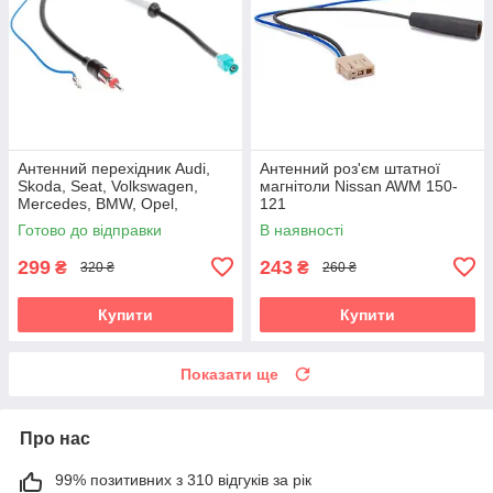
Антенний перехідник Audi,
Антенний роз'єм штатної
Skoda, Seat, Volkswagen,
магнітоли Nissan AWM 150-
Mercedes, BMW, Opel,
121
Citroen, Peugeot, Renault
Готово до відправки
В наявності
Carav 13-008
299
243
₴
₴
320 ₴
260 ₴
Купити
Купити
Показати ще
Про нас
99% позитивних з 310 відгуків за рік