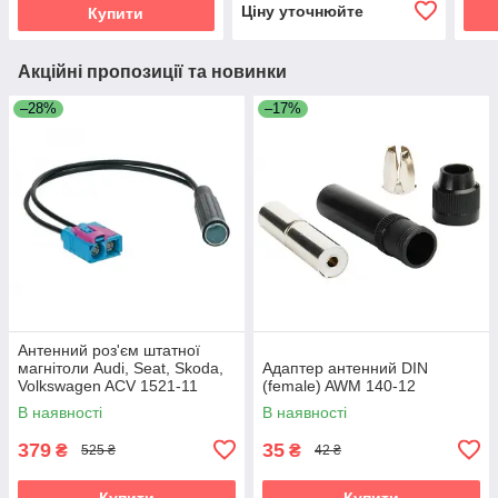
Ціну уточнюйте
Купити
Акційні пропозиції та новинки
–28%
–17%
Антенний роз'єм штатної
магнітоли Audi, Seat, Skoda,
Адаптер антенний DIN
Volkswagen ACV 1521-11
(female) AWM 140-12
В наявності
В наявності
379
35
₴
₴
525 ₴
42 ₴
Купити
Купити