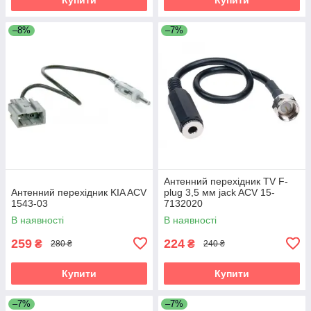
–8%
–7%
Антенний перехідник TV F-
Антенний перехідник KIA ACV
plug 3,5 мм jack ACV 15-
1543-03
7132020
В наявності
В наявності
259
224
₴
₴
280 ₴
240 ₴
Купити
Купити
–7%
–7%