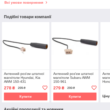
Всі умови повернення
Подібні товари компанії
Антенний роз'єм штатної
Антенний роз'єм штатної
Анте
магнітоли Hyundai, Kia
магнітоли Subaru AWM
магн
AWM 150-431
150-961
Hond
Suzu
278
279
₴
₴
295 ₴
290 ₴
Цін
Купити
Купити
Акційні пропозиції та новинки