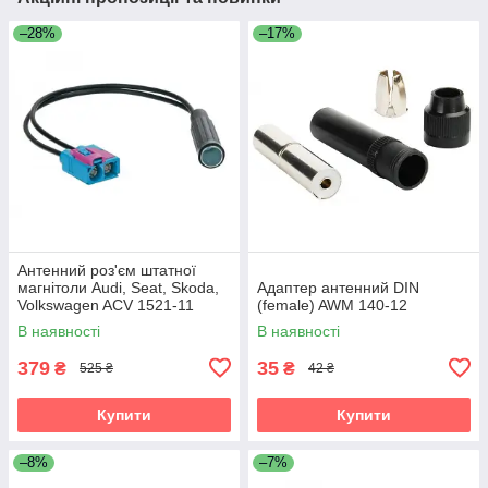
–28%
–17%
Антенний роз'єм штатної
магнітоли Audi, Seat, Skoda,
Адаптер антенний DIN
Volkswagen ACV 1521-11
(female) AWM 140-12
В наявності
В наявності
379
35
₴
₴
525 ₴
42 ₴
Купити
Купити
–8%
–7%