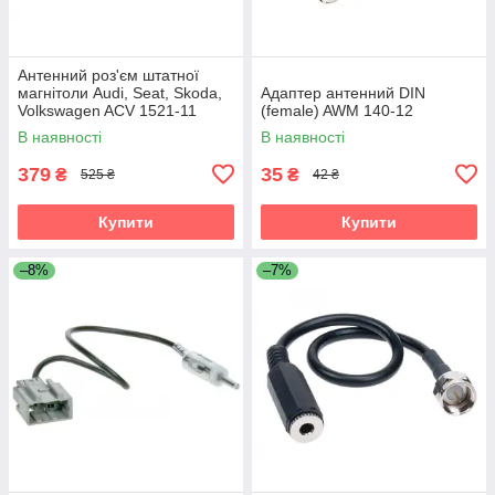
Антенний роз'єм штатної
магнітоли Audi, Seat, Skoda,
Адаптер антенний DIN
Volkswagen ACV 1521-11
(female) AWM 140-12
В наявності
В наявності
379
35
₴
₴
525 ₴
42 ₴
Купити
Купити
–8%
–7%