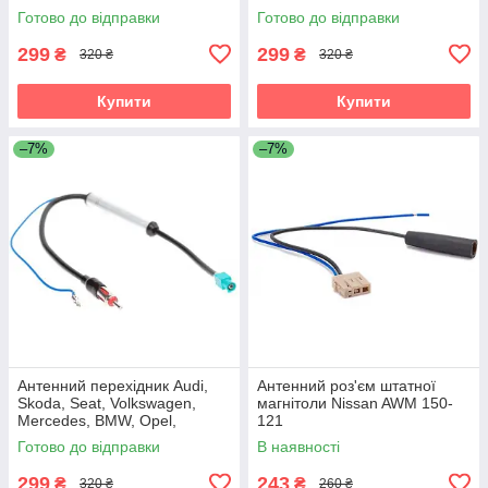
Citroen, Peugeot, Renault ACV
Готово до відправки
Готово до відправки
1524-03
299
299
₴
₴
320 ₴
320 ₴
Купити
Купити
–7%
–7%
Антенний перехідник Audi,
Антенний роз'єм штатної
Skoda, Seat, Volkswagen,
магнітоли Nissan AWM 150-
Mercedes, BMW, Opel,
121
Citroen, Peugeot, Renault
Готово до відправки
В наявності
Carav 13-008
299
243
₴
₴
320 ₴
260 ₴