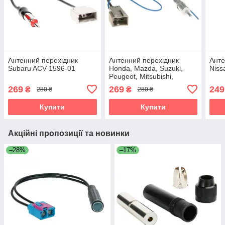
Антенний перехідник
Антенний перехідник
Анте
Subaru ACV 1596-01
Honda, Mazda, Suzuki,
Niss
Peugeot, Mitsubishi,
Citroen ACV 1530-01
269
269
249
₴
₴
280 ₴
280 ₴
Купити
Купити
Акційні пропозиції та новинки
–28%
–17%