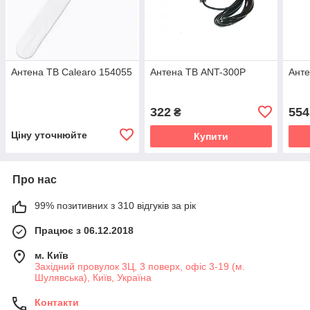
Антена ТВ Calearo 154055
Антена ТВ ANT-300P
Анте
322
554
₴
Ціну уточнюйте
Купити
Про нас
99% позитивних з 310 відгуків за рік
Працює з 06.12.2018
м. Київ
Західний провулок 3Ц, 3 поверх, офіс 3-19 (м.
Шулявська), Київ, Україна
Контакти