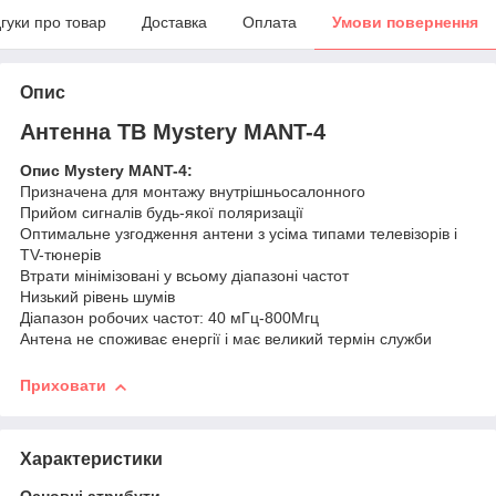
дгуки про товар
Доставка
Оплата
Умови повернення
Опис
Антенна ТВ Mystery MANT-4
Опис Mystery MANT-4:
Призначена для монтажу внутрішньосалонного
Прийом сигналів будь-якої поляризації
Оптимальне узгодження антени з усіма типами телевізорів і
TV-тюнерів
Втрати мінімізовані у всьому діапазоні частот
Низький рівень шумів
Діапазон робочих частот: 40 мГц-800Мгц
Антена не споживає енергії і має великий термін служби
Приховати
Характеристики
Основні атрибути