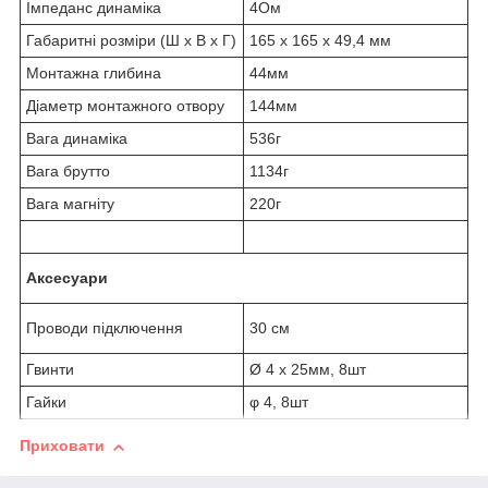
Імпеданс динаміка
4Ом
Габаритні розміри (Ш х В х Г)
165 x 165 x 49,4 мм
Монтажна глибина
44мм
Діаметр монтажного отвору
144мм
Вага динаміка
536г
Вага брутто
1134г
Вага магніту
220г
Аксесуари
Проводи підключення
30 см
Гвинти
Ø 4 x 25мм, 8шт
Гайки
φ 4, 8шт
Приховати