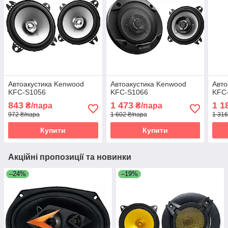
Автоакустика Kenwood
Автоакустика Kenwood
Авто
KFC-S1056
KFC-S1066
KFC
843
1 473
1 1
₴/пара
₴/пара
972 ₴/пара
1 602 ₴/пара
1 316
Купити
Купити
Акційні пропозиції та новинки
–24%
–19%