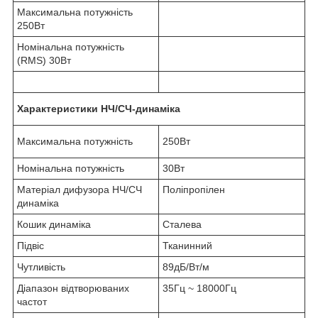
Максимальна потужність
250Вт
Номінальна потужність
(RMS) 30Вт
Характеристики НЧ/СЧ-динаміка
Максимальна потужність
250Вт
Номінальна потужність
30Вт
Матеріал дифузора НЧ/СЧ
Поліпропілен
динаміка
Кошик динаміка
Сталева
Підвіс
Тканинний
Чутливість
89дБ/Вт/м
Діапазон відтворюваних
35Гц ~ 18000Гц
частот