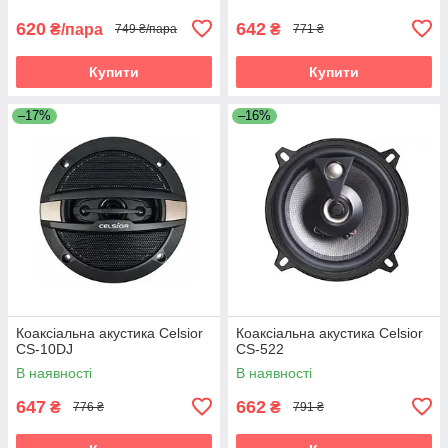
620
642
₴/пара
₴
749 ₴/пара
771 ₴
Купити
Купити
–17%
–16%
Коаксіальна акустика Celsior
Коаксіальна акустика Celsior
CS-10DJ
CS-522
В наявності
В наявності
647
662
₴
₴
776 ₴
791 ₴