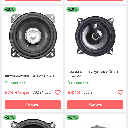
–18%
–18%
Коаксіальна акустика Celsior
Автоакустика Celsior CS-10
CS-422
В наявності
В наявності
573
582
₴/пара
₴
702 ₴/пара
711 ₴
Купити
Купити
–17%
–17%