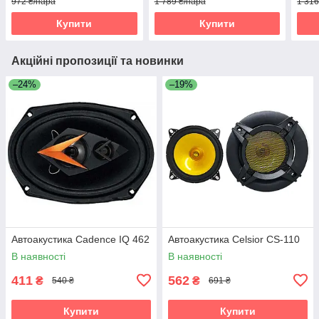
972 ₴/пара
1 789 ₴/пара
1 316
Купити
Купити
Акційні пропозиції та новинки
–24%
–19%
Автоакустика Cadence IQ 462
Автоакустика Celsior CS-110
В наявності
В наявності
411
562
₴
₴
540 ₴
691 ₴
Купити
Купити