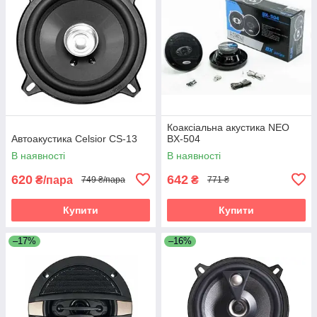
Коаксіальна акустика NEO
Автоакустика Celsior CS-13
BX-504
В наявності
В наявності
620
642
₴/пара
₴
749 ₴/пара
771 ₴
Купити
Купити
–17%
–16%