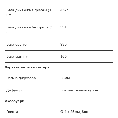
Вага динаміка з грилем (1
437г
шт.)
Вага динаміка без гриля (1
391г
шт.)
Вага брутто
930г
Вага магніту
160г
Характеристики твітера
Розмір дифузора
25мм
Дифузор
Збалансований купол
Аксесуари
Гвинти
Ø 4 x 25мм, 8шт