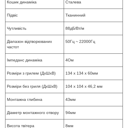
Кошик динаміка
Сталева
Підвіс
Тканинний
Чутливість
88дБ/Вт/м
Діапазон відтворюваних
50Гц ~ 22000Гц
частот
Імпеданс динаміка
4Ом
Розміри з грилем (ДхШхВ)
134 x 134 x 60мм
Розміри без гриля (ДхШхВ)
104 x 104 x 46,2 мм
Монтажна глибина
43мм
Діаметр монтажного отвору
94мм
Висота твітера
8мм