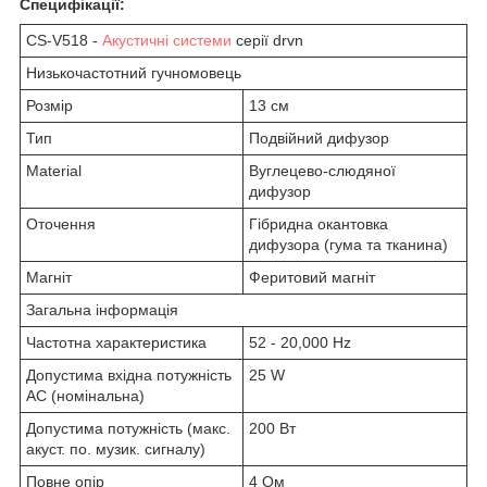
Специфікації:
CS-V518 -
Акустичні системи
серії drvn
Низькочастотний гучномовець
Розмір
13 см
Тип
Подвійний дифузор
Material
Вуглецево-слюдяної
дифузор
Оточення
Гібридна окантовка
дифузора (гума та тканина)
Магніт
Феритовий магніт
Загальна інформація
Частотна характеристика
52 - 20,000 Hz
Допустима вхідна потужність
25 W
АС (номінальна)
Допустима потужність (макс.
200 Вт
акуст. по. музик. сигналу)
Повне опір
4 Ом