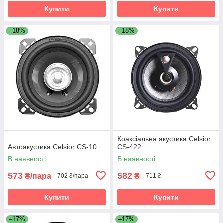
Купити
Купити
–18%
–18%
Коаксіальна акустика Celsior
Автоакустика Celsior CS-10
CS-422
В наявності
В наявності
573
582
₴/пара
₴
702 ₴/пара
711 ₴
Купити
Купити
–17%
–17%