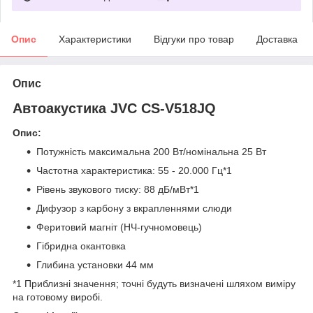
Опис
Характеристики
Відгуки про товар
Доставка
Опис
Автоакустика JVC CS-V518JQ
Опис:
Потужність максимальна 200 Вт/номінальна 25 Вт
Частотна характеристика: 55 - 20.000 Гц
*1
Рівень звукового тиску: 88 дБ/мВт
*1
Дифузор з карбону з вкрапленнями слюди
Феритовий магніт (НЧ-гучномовець)
Гібридна окантовка
Глибина установки 44 мм
*1
Приблизні значення; точні будуть визначені шляхом виміру
на готовому виробі.