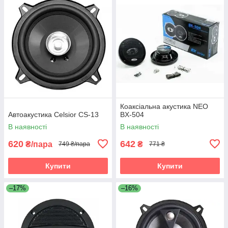
Коаксіальна акустика NEO
Автоакустика Celsior CS-13
BX-504
В наявності
В наявності
620
642
₴/пара
₴
749 ₴/пара
771 ₴
Купити
Купити
–17%
–16%