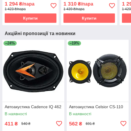
1 294
1 310
1 2
₴/пара
₴/пара
1 423 ₴/пара
1 439 ₴/пара
1 420
Купити
Купити
Акційні пропозиції та новинки
–24%
–19%
Автоакустика Cadence IQ 462
Автоакустика Celsior CS-110
В наявності
В наявності
411
562
₴
₴
540 ₴
691 ₴