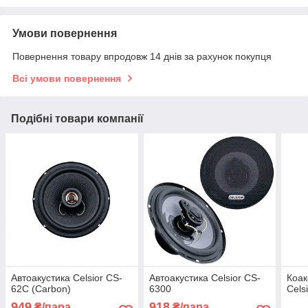
Умови повернення
Повернення товару впродовж 14 днів за рахунок покупця
Всі умови повернення
Подібні товари компанії
Автоакустика Celsior CS-
Автоакустика Celsior CS-
Коак
62С (Carbon)
6300
Cels
949
918
₴/пара
₴/пара