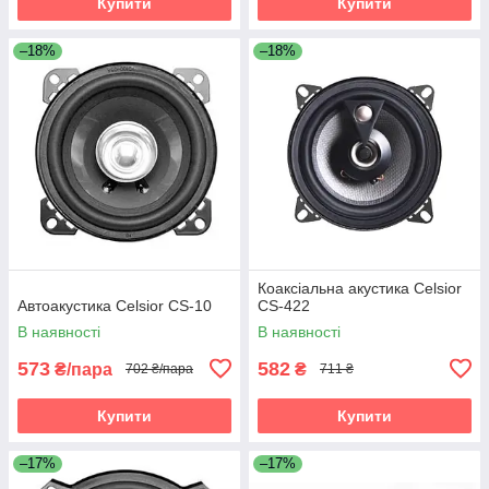
Купити
Купити
–18%
–18%
Коаксіальна акустика Celsior
Автоакустика Celsior CS-10
CS-422
В наявності
В наявності
573
582
₴/пара
₴
702 ₴/пара
711 ₴
Купити
Купити
–17%
–17%