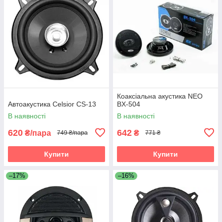
Коаксіальна акустика NEO
Автоакустика Celsior CS-13
BX-504
В наявності
В наявності
620
642
₴/пара
₴
749 ₴/пара
771 ₴
Купити
Купити
–17%
–16%