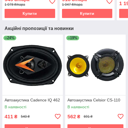
1 1
1 078 ₴/пара
1 047 ₴/пара
Купити
Купити
Акційні пропозиції та новинки
–24%
–19%
Автоакустика Cadence IQ 462
Автоакустика Celsior CS-110
В наявності
В наявності
411
562
₴
₴
540 ₴
691 ₴