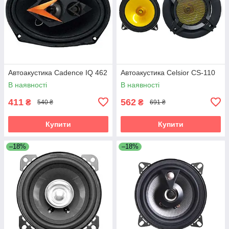
Автоакустика Cadence IQ 462
Автоакустика Celsior CS-110
В наявності
В наявності
411
562
₴
₴
540 ₴
691 ₴
Купити
Купити
–18%
–18%