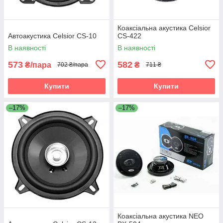
Коаксіальна акустика Celsior
Автоакустика Celsior CS-10
CS-422
В наявності
В наявності
573
582
₴/пара
₴
702 ₴/пара
711 ₴
Купити
Купити
–17%
–17%
Коаксіальна акустика NEO