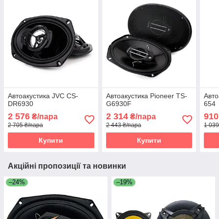
Автоакустика JVC CS-
Автоакустика Pioneer TS-
Авто
DR6930
G6930F
654
2 576
2 314
910
₴/пара
₴/пара
2 705 ₴/пара
2 443 ₴/пара
1 039
Купити
Купити
Акційні пропозиції та новинки
–24%
–19%