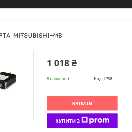
РТА MITSUBISHI-MB
1 018 ₴
В наявності
Код:
2758
КУПИТИ
КУПИТИ З