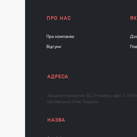
ПРО НАС
Я
Про компанію
Дос
Відгуки
Пов
Західний провулок 3Ц, 3 поверх, офіс 3-19 (м
Шулявська), Київ, Україна