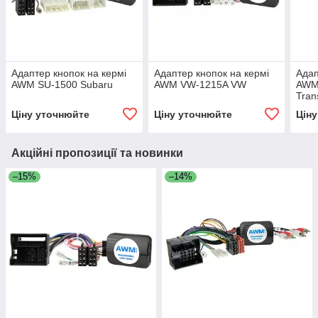
Адаптер кнопок на кермі
Адаптер кнопок на кермі
Адап
AWM SU-1500 Subaru
AWM VW-1215A VW
AWM
Tran
Ціну уточнюйте
Ціну уточнюйте
Цін
Акційні пропозиції та новинки
–15%
–14%