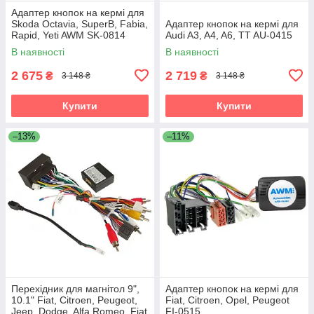
Адаптер кнопок на кермі для
Skoda Octavia, SuperB, Fabia,
Адаптер кнопок на кермі для
Rapid, Yeti AWM SK-0814
Audi A3, A4, A6, TT AU-0415
В наявності
В наявності
2 675
2 719
₴
₴
3 148 ₴
3 148 ₴
Купити
Купити
–13%
–11%
Перехідник для магнітол 9",
Адаптер кнопок на кермі для
10.1" Fiat, Citroen, Peugeot,
Fiat, Citroen, Opel, Peugeot
Jeep, Dodge, Alfa Romeo, Fiat
FI-0515