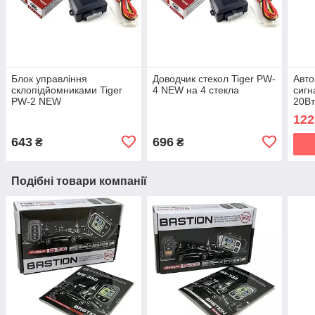
Блок управління
Доводчик стекол Tiger PW-
Авто
склопідйомниками Tiger
4 NEW на 4 стекла
сигн
PW-2 NEW
20Вт
122
643
696
₴
₴
Подібні товари компанії