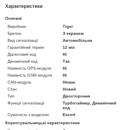
Характеристики
Основні
Виробник
Tiger
Брелок
З екраном
Вид сигналізації
Автомобільна
Гарантійний термін
12 міс
Діалоговий код
Ні
Динамічний код
Так
Наявність GPS-модуля
Ні
Наявність GSM-модуля
Ні
СAN-модуль
Немає
Стан
Новий
Тип
Двостороння
Функції сигналізації
Турботаймер, Динамічний
код
Сумісність з моделлю
Escort
Користувальницькі характеристики