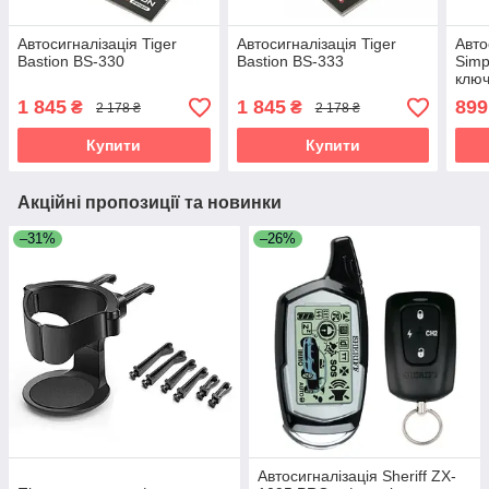
Автосигналізація Tiger
Автосигналізація Tiger
Авто
Bastion BS-330
Bastion BS-333
Simp
клю
1 845
1 845
899
₴
₴
2 178 ₴
2 178 ₴
Купити
Купити
Акційні пропозиції та новинки
–31%
–26%
Автосигналізація Sheriff ZX-