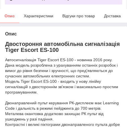
Опис
Характеристики
Відгуки про товар
Доставка
Опис
Двостороння автомобільна сигналізація
Tiger Escort ES-100
Автосигналізація Tiger Escort ES-100 - новинка 2016 року.
Дана модель розроблена з урахуванням останніх розробок і
вимог до рівня безпеки і зручності, що пред'являються до
сучасних автомобільних електронних систем.
Модель Tiger Escort ES-100 - входить у нову лінійку
сигналізацій з двостороннім зв'язком і максимально простим
програмуванням.
Двонаправлений пульт керування РК-дисплеєм має Learning
Code і дальність в режимі пейджинга до 700 метрів.
Металева окантовка додатково захищає РК пульт від
ушкоджень у разі падіння.
Контрастні і великі піктограми двонаправленого пульта добре