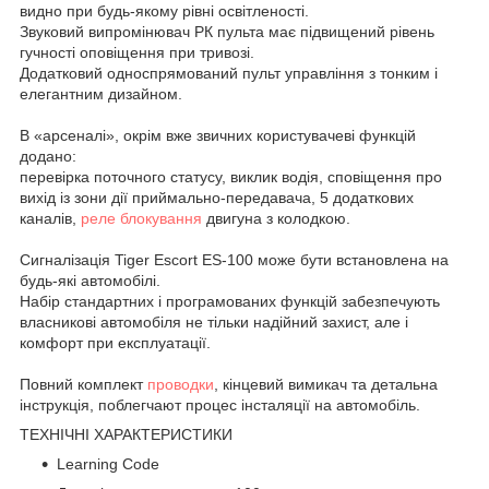
видно при будь-якому рівні освітленості.
Звуковий випромінювач РК пульта має підвищений рівень
гучності оповіщення при тривозі.
Додатковий односпрямований пульт управління з тонким і
елегантним дизайном.
В «арсеналі», окрім вже звичних користувачеві функцій
додано:
перевірка поточного статусу, виклик водія, сповіщення про
вихід із зони дії приймально-передавача, 5 додаткових
каналів,
реле блокування
двигуна з колодкою.
Сигналізація Tiger Escort ES-100 може бути встановлена на
будь-які автомобілі.
Набір стандартних і програмованих функцій забезпечують
власникові автомобіля не тільки надійний захист, але і
комфорт при експлуатації.
Повний комплект
проводки
, кінцевий вимикач та детальна
інструкція, поблегчают процес інсталяції на автомобіль.
ТЕХНІЧНІ ХАРАКТЕРИСТИКИ
Learning Code