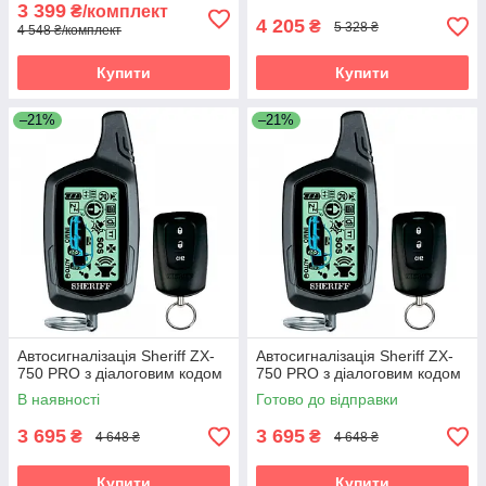
3 399
₴/комплект
4 205
₴
5 328 ₴
4 548 ₴/комплект
Купити
Купити
–21%
–21%
Автосигналізація Sheriff ZX-
Автосигналізація Sheriff ZX-
750 PRO з діалоговим кодом
750 PRO з діалоговим кодом
В наявності
Готово до відправки
3 695
3 695
₴
₴
4 648 ₴
4 648 ₴
Купити
Купити