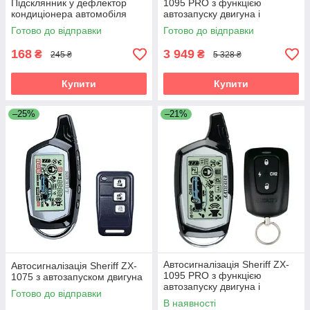
Підсклянник у дефлектор
1095 PRO з функцією
кондиціонера автомобіля
автозапуску двигуна і
діалоговим кодом
Готово до відправки
Готово до відправки
168
3 949
₴
₴
245 ₴
5 328 ₴
Купити
Купити
–25%
–21%
Автосигналізація Sheriff ZX-
Автосигналізація Sheriff ZX-
1095 PRO з функцією
1075 з автозапуском двигуна
автозапуску двигуна і
Готово до відправки
діалоговим кодом
В наявності