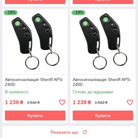
–19%
–19%
Автосигналізація Sheriff APS-
Автосигналізація Sheriff APS-
2400
2400
В наявності
Готово до відправки
1 239
1 239
₴
₴
1 532 ₴
1 532 ₴
Купити
Купити
Показати ще