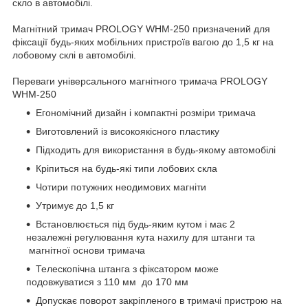
скло в автомобілі.
Магнітний тримач PROLOGY WHM-250 призначений для
фіксації будь-яких мобільних пристроїв вагою до 1,5 кг на
лобовому склі в автомобілі.
Переваги універсального магнітного тримача PROLOGY
WHM-250
Егономічний дизайн і компактні розміри тримача
Виготовлений із високоякісного пластику
Підходить для використання в будь-якому автомобілі
Кріпиться на будь-які типи лобових скла
Чотири потужних неодимових магніти
Утримує до 1,5 кг
Встановлюється під будь-яким кутом і має 2
незалежні регулювання кута нахилу для штанги та
магнітної основи тримача
Телескопічна штанга з фіксатором може
подовжуватися з 110 мм до 170 мм
Допускає поворот закріпленого в тримачі пристрою на