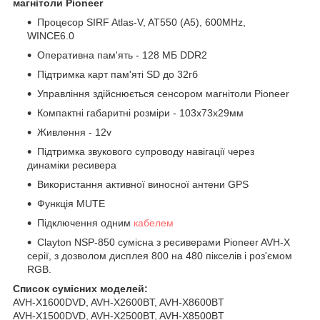
магнітоли Pioneer
Процесор SIRF Atlas-V, AT550 (A5), 600MHz,
WINCE6.0
Оперативна пам'ять - 128 МБ DDR2
Підтримка карт пам'яті SD до 32гб
Управління здійснюється сенсором магнітоли Pioneer
Компактні габаритні розміри - 103х73х29мм
Живлення - 12v
Підтримка звукового супроводу навігації через
динаміки ресивера
Використання активної виносної антени GPS
Функція MUTE
Підключення одним
кабелем
Clayton NSP-850 сумісна з ресиверами Pioneer AVH-X
серії, з дозволом дисплея 800 на 480 пікселів і роз'ємом
RGB.
Список сумісних моделей:
AVH-X1600DVD, AVH-X2600BT, AVH-X8600BT
AVH-X1500DVD, AVH-X2500BT, AVH-X8500BT