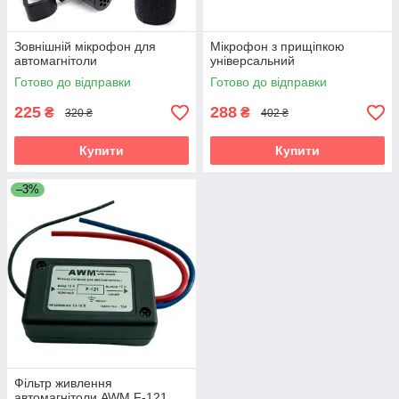
Зовнішній мікрофон для
Мікрофон з прищіпкою
автомагнітоли
універсальний
Готово до відправки
Готово до відправки
225
288
₴
₴
320 ₴
402 ₴
Купити
Купити
–3%
Фільтр живлення
автомагнітоли AWM F-121