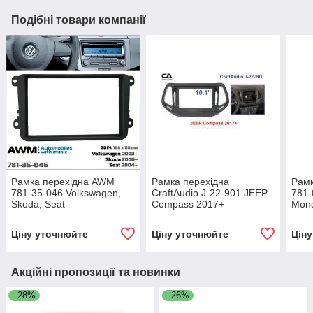
Подібні товари компанії
Рамка перехідна AWM
Рамка перехідна
Рам
781-35-046 Volkswagen,
CraftAudio J-22-901 JEEP
781-
Skoda, Seat
Compass 2017+
Mond
Gala
Ціну уточнюйте
Ціну уточнюйте
Цін
Акційні пропозиції та новинки
–28%
–26%