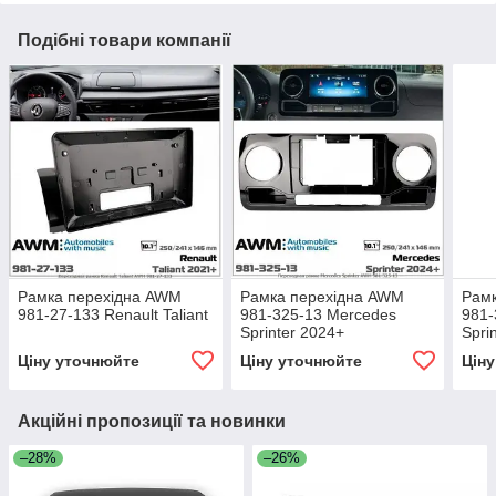
Подібні товари компанії
Рамка перехідна AWM
Рамка перехідна AWM
Рам
981-27-133 Renault Taliant
981-325-13 Mercedes
981-
Sprinter 2024+
Spri
Craf
Ціну уточнюйте
Ціну уточнюйте
Цін
Акційні пропозиції та новинки
–28%
–26%