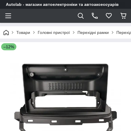
Autolab - магазин автоелектроніки та автоаксессуарів
Товари
Головні пристрої
Перехідні рамки
Перехід
–12%