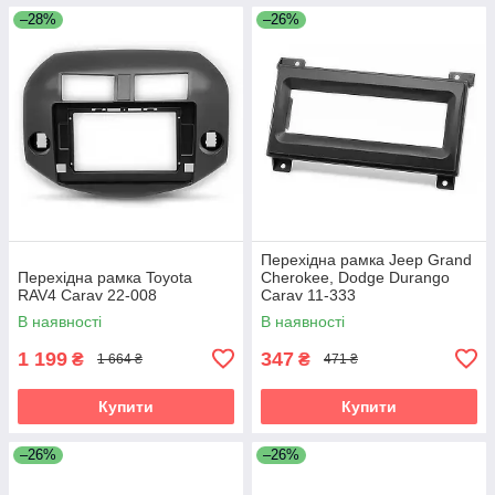
–28%
–26%
Перехідна рамка Jeep Grand
Перехідна рамка Toyota
Cherokee, Dodge Durango
RAV4 Carav 22-008
Carav 11-333
В наявності
В наявності
1 199
347
₴
₴
1 664 ₴
471 ₴
Купити
Купити
–26%
–26%