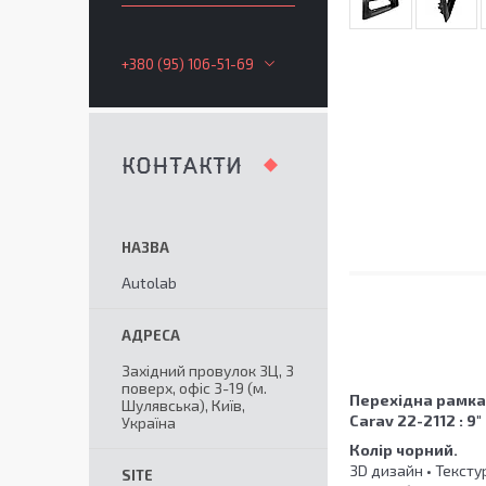
+380 (95) 106-51-69
КОНТАКТИ
Autolab
Західний провулок 3Ц, 3
поверх, офіс 3-19 (м.
Перехідна рамка
Шулявська), Київ,
Carav 22-2112
:
9"
Україна
Колір чорний.
3D дизайн • Тексту