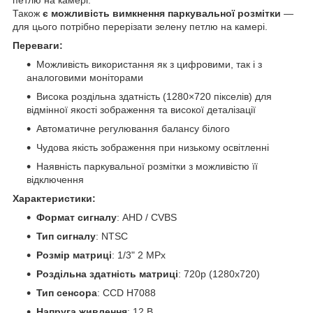
Також
є можливість вимкнення паркувальної розмітки
—
для цього потрібно перерізати зелену петлю на камері.
Переваги:
Можливість використання як з цифровими, так і з
аналоговими моніторами
Висока роздільна здатність (1280×720 пікселів) для
відмінної якості зображення та високої деталізації
Автоматичне регулювання балансу білого
Чудова якість зображення при низькому освітленні
Наявність паркувальної розмітки з можливістю її
відключення
Характеристики:
Формат сигналу
: AHD / CVBS
Тип сигналу
: NTSC
Розмір матриці
: 1/3" 2 MPx
Роздільна здатність матриці
: 720p (1280х720)
Тип сенсора
: CCD Н7088
Напруга живлення
: 12 В