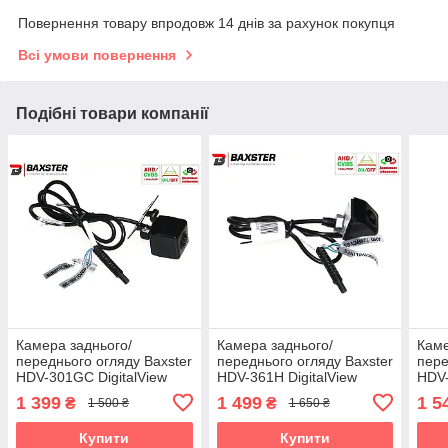
Повернення товару впродовж 14 днів за рахунок покупця
Всі умови повернення
Подібні товари компанії
Камера заднього/
Камера заднього/
Каме
переднього огляду Baxster
переднього огляду Baxster
пере
HDV-301GC DigitalView
HDV-361H DigitalView
HDV-
AHD/TVI
AHD/TVI
AHD
1 399
1 499
1 5
₴
₴
1 500 ₴
1 650 ₴
Купити
Купити