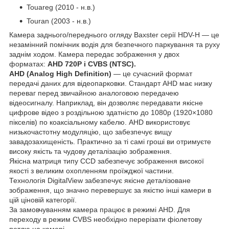
Touareg (2010 - н.в.)
Touran (2003 - н.в.)
Камера заднього/переднього огляду Baxster серії HDV-Н — це
незамінний помічник водія для безпечного паркування та руху
заднім ходом. Камера передає зображення у двох
форматах:
AHD 720P і CVBS (NTSC).
AHD (Analog High Definition)
— це сучасний формат
передачі даних для відеопарковки. Стандарт AHD має низку
переваг перед звичайною аналоговою передачею
відеосигналу. Наприклад, він дозволяє передавати якісне
цифрове відео з роздільною здатністю до 1080p (1920×1080
пікселів) по коаксіальному кабелю. AHD використовує
низькочастотну модуляцію, що забезпечує вищу
завадозахищеність. Практично за ті самі гроші ви отримуєте
високу якість та чудову деталізацію зображення.
Якісна матриця типу CCD забезпечує зображення високої
якості з великим охопленням проїжджої частини.
Технологія DigitalView забезпечує якісне деталізоване
зображення, що значно перевершує за якістю інші камери в
цій ціновій категорії.
За замовчуванням камера працює в режимі AHD. Для
переходу в режим CVBS необхідно перерізати фіолетову
петлю на камері.