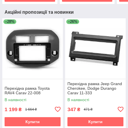
Акційні пропозиції та новинки
–28%
–26%
Перехідна рамка Jeep Grand
Перехідна рамка Toyota
Cherokee, Dodge Durango
RAV4 Carav 22-008
Carav 11-333
В наявності
В наявності
1 199
347
₴
₴
1 664 ₴
471 ₴
Купити
Купити