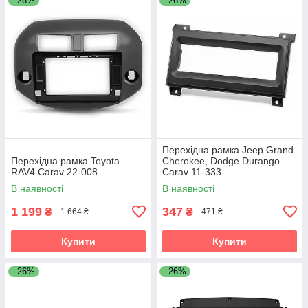
–28%
–26%
Перехідна рамка Jeep Grand
Перехідна рамка Toyota
Cherokee, Dodge Durango
RAV4 Carav 22-008
Carav 11-333
В наявності
В наявності
1 199
347
₴
₴
1 664 ₴
471 ₴
Купити
Купити
–26%
–26%