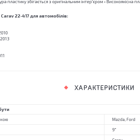
тура пластику збігається з оригінальним інтер'єром • Високоякісна п
Carav 22-417 для автомобілів:
2010
-2013
011
ХАРАКТЕРИСТИКИ
бути
ркою
Mazda, Ford
9"