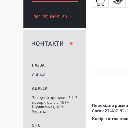
+380 (95) 106-51-69
КОНТАКТИ
Autolab
Західний провулок 3Ц, 3
поверх, офіс 3-19 (м.
Перехідна рамка
Шулявська), Київ,
Carav 22-417:
9" -
Україна
Колір: світло-зол