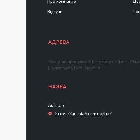
Про компанію
Дос
Відгуки
Пов
Західний провулок 3Ц, 3 поверх, офіс 3-19 (м
Шулявська), Київ, Україна
Autolab
https://autolab.com.ua/ua/