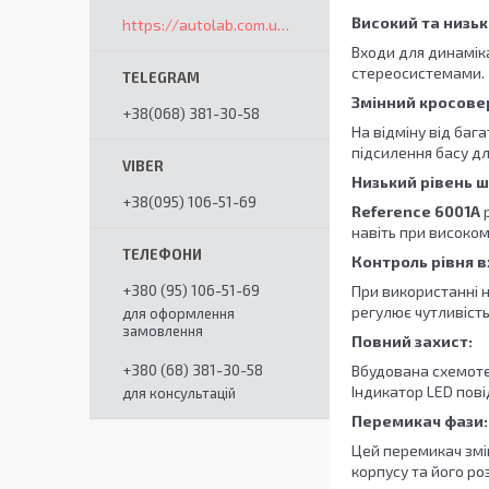
Високий та низьк
https://autolab.com.ua/ua/
Входи для динамік
стереосистемами.
Змінний кросовер
+38(068) 381-30-58
На відміну від бага
підсилення басу дл
Низький рівень ш
+38(095) 106-51-69
Reference 6001A
р
навіть при високом
Контроль рівня в
+380 (95) 106-51-69
При використанні н
регулює чутливість
для оформлення
замовлення
Повний захист:
+380 (68) 381-30-58
Вбудована схемот
Індикатор LED пові
для консультацій
Перемикач фази:
Цей перемикач змі
корпусу та його ро