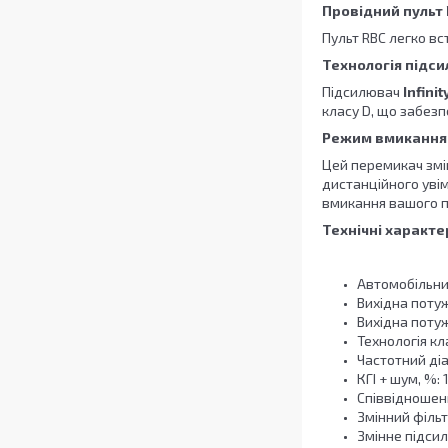
Провідний пульт 
Пульт RBC легко вс
Технологія підси
Підсилювач
Infinity
класу D, що забезп
Режим вмикання
Цей перемикач змі
дистанційного увім
вмикання вашого п
Технічні характе
Автомобільни
Вихідна потуж
Вихідна потуж
Технологія кл
Частотний діап
КГІ + шум, %: 1
Співвідношенн
Змінний фільт
Змінне підсил