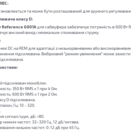
RBC:
тановлюється та може бути розташований для зручного регулювання 
лювача класу D:
 Reference 6001A​​​​​​​
для сабвуфера забезпечує потужність в 600 Вт 
ечує високий вихід і мінімальне споживання струму.
:
нює DC на REM для адаптації з низькорівневими або високорівневи
кнення підсилювача. Вибірковий "режим увімкнення" може захистити
ідсилювача.
ристики:
й підсилювач моноблок.
ність: 350 Вт RMS x 1 при 4 Ом.
ність: 600 Вт RMS x 1 при 2 Ом.
асу D підсилювача.
азон, Гц: 10 - 320.
.
я сигнал/шум, дБ: >80.
р нижніх частот: 32–320 Гц, 12 дБ/октава.
ювання низьких частот: 0-12 дБ при 45 Гц.