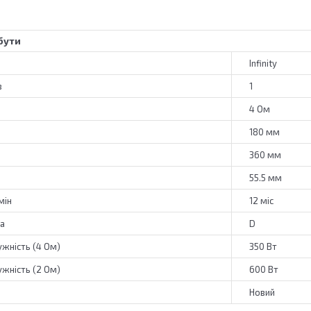
бути
Infinity
в
1
4 Ом
180 мм
360 мм
55.5 мм
мін
12 міс
ча
D
ужність (4 Ом)
350 Вт
ужність (2 Ом)
600 Вт
Новий