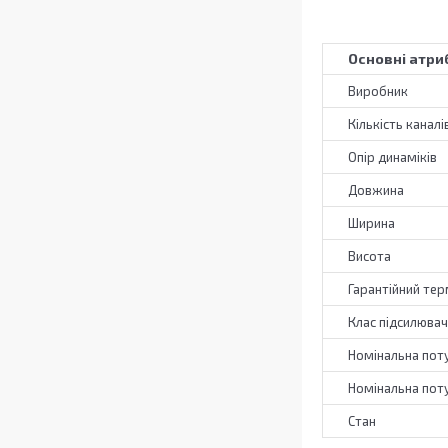
Основні атри
Виробник
Кількість каналі
Опір динаміків
Довжина
Ширина
Висота
Гарантійний тер
Клас підсилюва
Номінальна пот
Номінальна пот
Стан