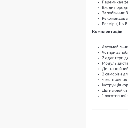
Перемикач фаз
Входи передп
Запобіжник: 3
Рекомендован
Розмір: (Ш x В
Комплектація:
Автомобільний
Чотири запобі
2 адаптери д
Модуль диста
Дистанційний 
2 саморізи дл
4 монтажних г
Інструкція ко
Дві наклейки I
1 логотипний 