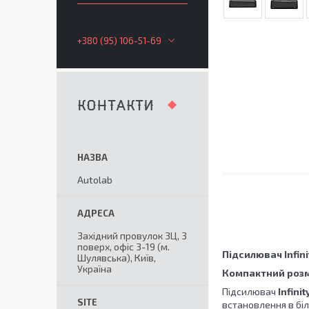
+380 (95) 106-51-69
КОНТАКТИ
Autolab
Західний провулок 3Ц, 3
поверх, офіс 3-19 (м.
Підсилювач Infini
Шулявська), Київ,
Україна
Компактний розм
Підсилювач
Infini
встановлення в біл