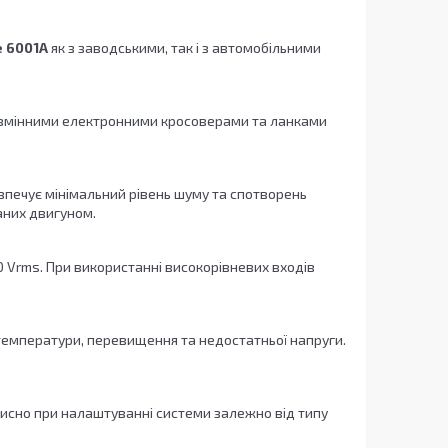
e 6001A
як з заводськими, так і з автомобільними
мінними електронними кросоверами та ланками
зпечує мінімальний рівень шуму та спотворень
ваних двигуном.
0 Vrms. При використанні високорівневих входів
 температури, перевищення та недостатньої напруги.
рисно при налаштуванні системи залежно від типу