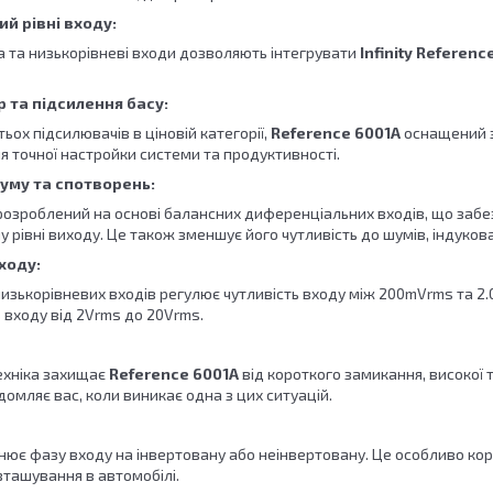
ий рівні входу:
а та низькорівневі входи дозволяють інтегрувати
Infinity Referenc
 та підсилення басу:
тьох підсилювачів в ціновій категорії,
Reference 6001A
оснащений з
я точної настройки системи та продуктивності.
уму та спотворень:
озроблений на основі балансних диференціальних входів, що забе
у рівні виходу. Це також зменшує його чутливість до шумів, індуко
ходу:
изькорівневих входів регулює чутливість входу між 200mVrms та 2.
 входу від 2Vrms до 20Vrms.
ехніка захищає
Reference 6001A
від короткого замикання, високої
домляє вас, коли виникає одна з цих ситуацій.
нює фазу входу на інвертовану або неінвертовану. Це особливо ко
зташування в автомобілі.