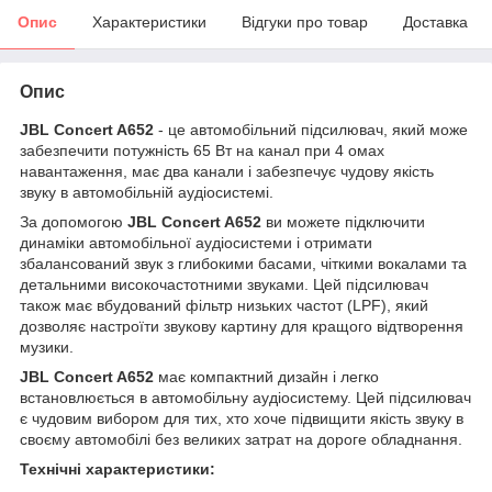
Опис
Характеристики
Відгуки про товар
Доставка
Опис
JBL Concert A652
- це автомобільний підсилювач, який може
забезпечити потужність 65 Вт на канал при 4 омах
навантаження, має два канали і забезпечує чудову якість
звуку в автомобільній аудіосистемі.
За допомогою
JBL Concert A652
ви можете підключити
динаміки автомобільної аудіосистеми і отримати
збалансований звук з глибокими басами, чіткими вокалами та
детальними високочастотними звуками. Цей підсилювач
також має вбудований фільтр низьких частот (LPF), який
дозволяє настроїти звукову картину для кращого відтворення
музики.
JBL Concert A652
має компактний дизайн і легко
встановлюється в автомобільну аудіосистему. Цей підсилювач
є чудовим вибором для тих, хто хоче підвищити якість звуку в
своєму автомобілі без великих затрат на дороге обладнання.
Технічні характеристики: