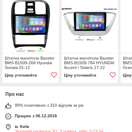
Штатна магнітола Baxster
Штатна магнітола Baxster
Штат
BMS-B1509-268 Hyundai
BMS-B1509-784 HYUNDAI
BMS
Sonata 01-12
Accent / Solaris 17-22
Gran
Ціну уточнюйте
Ціну уточнюйте
Цін
Про нас
99% позитивних з 310 відгуків за рік
Працює з 06.12.2018
м. Київ
Західний провулок 3Ц, 3 поверх, офіс 3-19 (м.