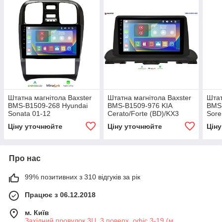
Штатна магнітола Baxster
Штатна магнітола Baxster
Штат
BMS-B1509-268 Hyundai
BMS-B1509-976 KIA
BMS-
Sonata 01-12
Cerato/Forte (BD)/KX3
Sore
2018+
Ціну уточнюйте
Ціну уточнюйте
Цін
Про нас
99% позитивних з 310 відгуків за рік
Працює з 06.12.2018
м. Київ
Західний провулок 3Ц, 3 поверх, офіс 3-19 (м.