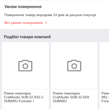
Умови повернення
Повернення товару впродовж 14 днів за рахунок покупця
Всі умови повернення
Подібні товари компанії
Рамка перехідна
Рамка перехідна
Рам
CraftAudio SUB-22-932-2
CraftAudio SUB-22-659
981-
SUBARU Forester /
SUBARU
Fore
Impreza/ XV 2015-2017 (2
Forester/Impreza/XV 2011-
WRX,
аварійні заходи)
2016 9"