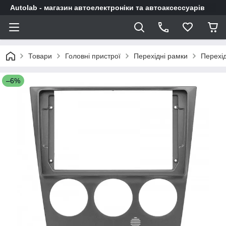
Autolab - магазин автоелектроніки та автоаксессуарів
Товари
Головні пристрої
Перехідні рамки
Перехі
–6%