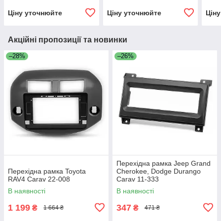
Ціну уточнюйте
Ціну уточнюйте
Цін
Акційні пропозиції та новинки
–28%
–26%
Перехідна рамка Jeep Grand
Перехідна рамка Toyota
Cherokee, Dodge Durango
RAV4 Carav 22-008
Carav 11-333
В наявності
В наявності
1 199
347
₴
₴
1 664 ₴
471 ₴