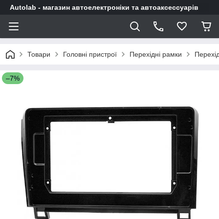
Autolab - магазин автоелектроніки та автоаксессуарів
Товари
Головні пристрої
Перехідні рамки
Перехід
–7%