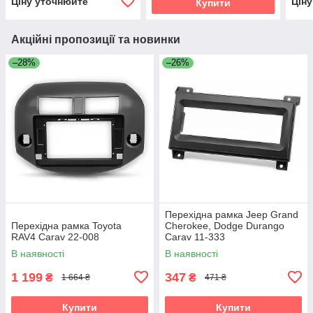
Ціну уточнюйте
Цін
Купити
Акційні пропозиції та новинки
–28%
–26%
Перехідна рамка Jeep Grand
Перехідна рамка Toyota
Cherokee, Dodge Durango
RAV4 Carav 22-008
Carav 11-333
В наявності
В наявності
1 199
347
₴
₴
1 664 ₴
471 ₴
Купити
Купити