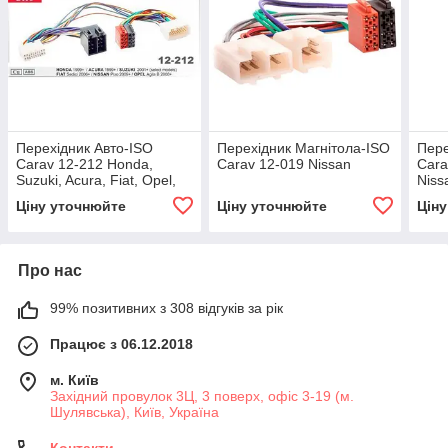
Перехідник Авто-ISO
Перехідник Магнітола-ISO
Пере
Carav 12-212 Honda,
Carav 12-019 Nissan
Cara
Suzuki, Acura, Fiat, Opel,
Niss
Nissan
Merc
Ціну уточнюйте
Ціну уточнюйте
Цін
Про нас
99% позитивних з 308 відгуків за рік
Працює з 06.12.2018
м. Київ
Західний провулок 3Ц, 3 поверх, офіс 3-19 (м.
Шулявська), Київ, Україна