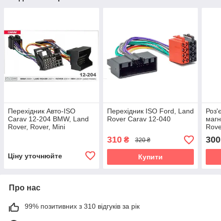
Перехідник Авто-ISO
Перехідник ISO Ford, Land
Роз'
Carav 12-204 BMW, Land
Rover Carav 12-040
магн
Rover, Rover, Mini
Rove
310
300
₴
320 ₴
Ціну уточнюйте
Купити
Про нас
99% позитивних з 310 відгуків за рік