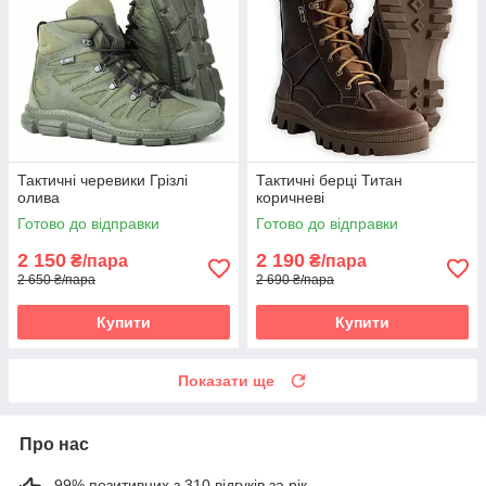
Тактичні черевики Грізлі
Тактичні берці Титан
олива
коричневі
Готово до відправки
Готово до відправки
2 150
2 190
₴/пара
₴/пара
2 650 ₴/пара
2 690 ₴/пара
Купити
Купити
Показати ще
Про нас
99% позитивних з 310 відгуків за рік