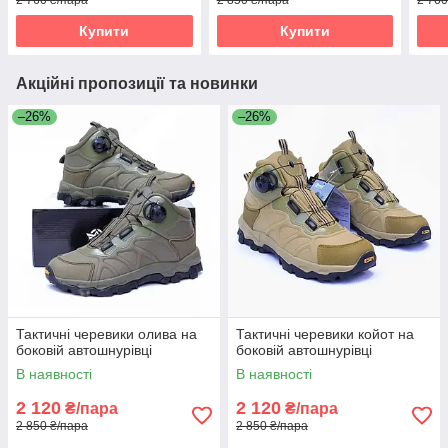
2 760 ₴/пара
2 850 ₴/пара
2 760
Купити
Купити
Акційні пропозиції та новинки
–26%
–26%
Тактичні черевики олива на
Тактичні черевики койот на
боковій автошнурівці
боковій автошнурівці
В наявності
В наявності
2 120
2 120
₴/пара
₴/пара
2 850 ₴/пара
2 850 ₴/пара