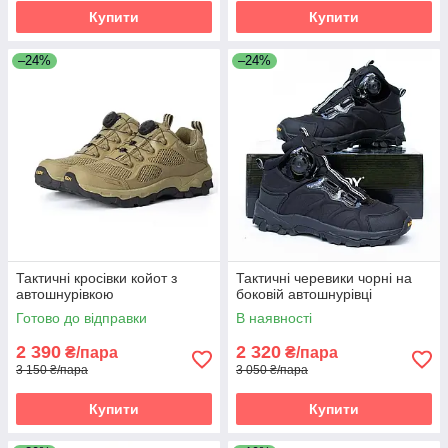
Купити
Купити
–24%
–24%
Тактичні кросівки койот з
Тактичні черевики чорні на
автошнурівкою
боковій автошнурівці
Готово до відправки
В наявності
2 390
2 320
₴/пара
₴/пара
3 150 ₴/пара
3 050 ₴/пара
Купити
Купити