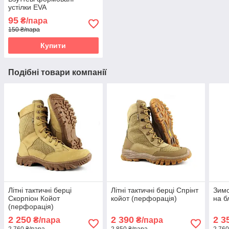
устілки EVA
95
₴/пара
150 ₴/пара
Купити
Подібні товари компанії
Літні тактичні берці
Літні тактичні берці Спрінт
Зимо
Скорпіон Койот
койот (перфорація)
на б
(перфорація)
2 250
2 390
2 3
₴/пара
₴/пара