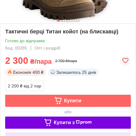
Тактичні берці Титан койот (на блискавці)
Готово до відправки
Код: 00285
Опт і роздріб
2 300
₴/пара
2 700 ₴/пара
Економія
400 ₴
Залишилось
25 днів
2 200 ₴
від 2 пар
Купити
або
Купити з