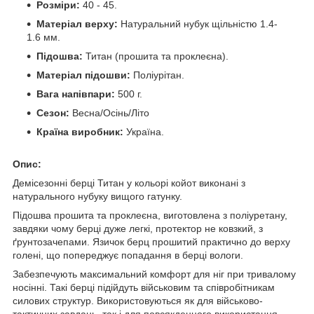
Розміри:
40 - 45.
Матеріал верху:
Натуральний нубук щільністю 1.4-
1.6 мм.
Підошва:
Титан (прошита та проклеєна).
Матеріал підошви:
Поліурітан.
Вага напівпари:
500 г.
Сезон:
Весна/Осінь/Літо
Країна виробник:
Україна.
Опис:
Демісезонні берці Титан у кольорі койот виконані з
натурального нубуку вищого гатунку.
Підошва прошита та проклеєна, виготовлена з поліуретану,
завдяки чому берці дуже легкі, протектор не ковзкий, з
ґрунтозачепами. Язичок берц прошитий практично до верху
голені, що попереджує попадання в берці вологи.
Забезпечують максимальний комфорт для ніг при тривалому
носінні. Такі берці підійдуть військовим та співробітникам
силових структур. Використовуються як для військово-
тактичних завдань, так і для повсякденного використання.