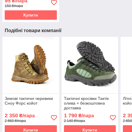
95
₴/пара
150 ₴/пара
Купити
Подібні товари компанії
Зимові тактичні черевики
Тактичні кросівки Тактік
Літн
Сноу Форс койот
олива + безкоштовна
койо
доставка
2 350
1 790
2 3
₴/пара
₴/пара
2 860 ₴/пара
2 140 ₴/пара
2 850
Купити
Купити