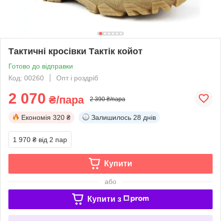
Тактичні кросівки Тактік койот
Готово до відправки
Код: 00260
Опт і роздріб
2 070
₴/пара
2 390 ₴/пара
Економія
320 ₴
Залишилось
28 днів
1 970 ₴
від 2 пар
Купити
або
Купити з