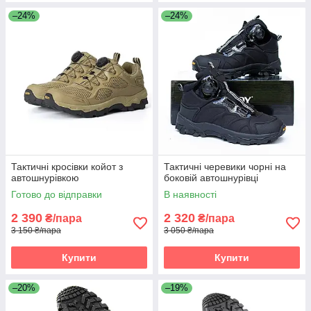
–24%
–24%
Тактичні кросівки койот з
Тактичні черевики чорні на
автошнурівкою
боковій автошнурівці
Готово до відправки
В наявності
2 390
2 320
₴/пара
₴/пара
3 150 ₴/пара
3 050 ₴/пара
Купити
Купити
–20%
–19%